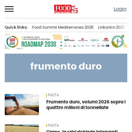
Passa
Login
al
contenuto
Quick links:
Food Summit Mediterraneo 2026
Linkontro 2026
F
Menu principale
frumento duro
PASTA
News
Frumento duro, volumi 2026 sopra i
quattro milioni di tonnellate
PASTA