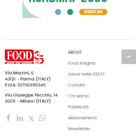
ABOUT
keyboard_arrow_up
Food Insights
Via Mazzini, 6
Lavori nella GDO?
43121 - Parma (ITALY)
Contatti
P.IVA: 01756990345
Via Giuseppe Pecchio, 14
Chi siamo
20131 - Milano (ITALY)
Pubblicità
Abbonamenti
Newsletter