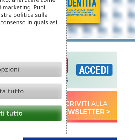
di marketing. Puoi
stra politica sulla
o consenso in qualsiasi
opzioni
ta tutto
i tutto