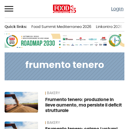
Passa
Login
al
contenuto
Quick links:
Food Summit Mediterraneo 2026
Linkontro 2026
F
Menu principale
frumento tenero
BAKERY
News
Frumento tenero: produzione in
lieve aumento, ma persiste il deficit
strutturale
BAKERY