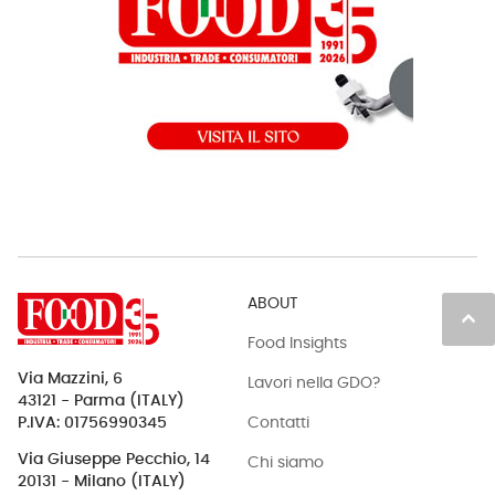
ABOUT
keyboard_arrow_up
Food Insights
Via Mazzini, 6
Lavori nella GDO?
43121 - Parma (ITALY)
Contatti
P.IVA: 01756990345
Via Giuseppe Pecchio, 14
Chi siamo
20131 - Milano (ITALY)