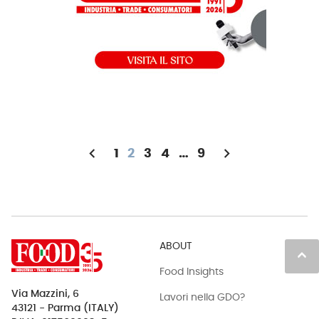
chevron_left
chevron_right
1
2
3
4
…
9
ABOUT
keyboard_arrow_up
Food Insights
Via Mazzini, 6
Lavori nella GDO?
43121 - Parma (ITALY)