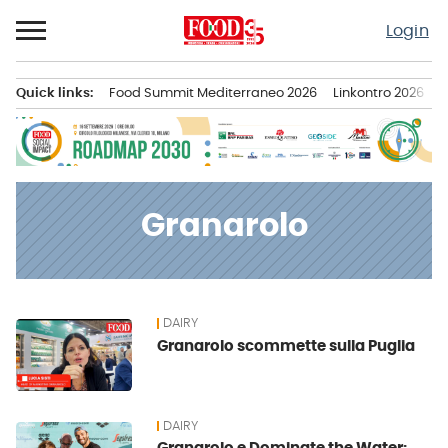
Passa
Login
al
contenuto
Quick links:
Food Summit Mediterraneo 2026
Linkontro 2026
F
Menu principale
Granarolo
DAIRY
News
Granarolo scommette sulla Puglia
DAIRY