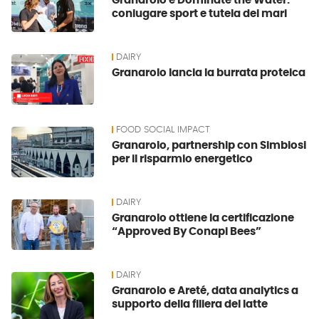
Granarolo e Dominate the Water:
coniugare sport e tutela dei mari
DAIRY
Granarolo lancia la burrata proteica
FOOD SOCIAL IMPACT
Granarolo, partnership con Simbiosi
per il risparmio energetico
DAIRY
Granarolo ottiene la certificazione
“Approved By Conapi Bees”
DAIRY
Granarolo e Areté, data analytics a
supporto della filiera del latte