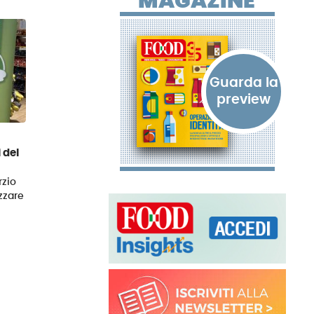
MAGAZINE
 del
rzio
izzare