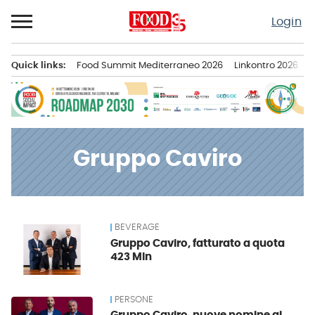
Passa
Login
al
contenuto
Quick links:
Food Summit Mediterraneo 2026
Linkontro 2026
F
Menu principale
Gruppo Caviro
BEVERAGE
News
Gruppo Caviro, fatturato a quota
423 Mln
PERSONE