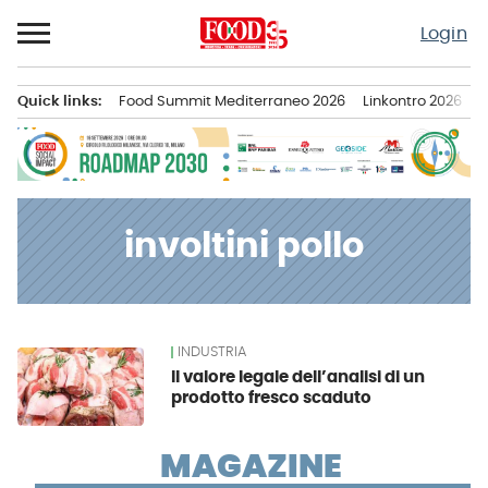
Passa
Login
al
contenuto
Quick links:
Food Summit Mediterraneo 2026
Linkontro 2026
F
Menu principale
involtini pollo
INDUSTRIA
News
Il valore legale dell’analisi di un
prodotto fresco scaduto
MAGAZINE