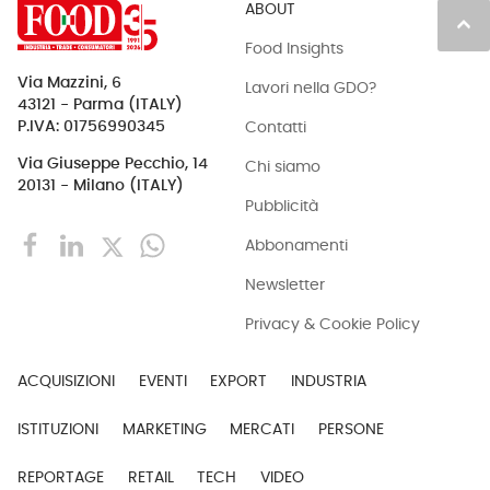
ABOUT
keyboard_arrow_up
Food Insights
Via Mazzini, 6
Lavori nella GDO?
43121 - Parma (ITALY)
Contatti
P.IVA: 01756990345
Via Giuseppe Pecchio, 14
Chi siamo
20131 - Milano (ITALY)
Pubblicità
Abbonamenti
Newsletter
Privacy & Cookie Policy
ACQUISIZIONI
EVENTI
EXPORT
INDUSTRIA
ISTITUZIONI
MARKETING
MERCATI
PERSONE
REPORTAGE
RETAIL
TECH
VIDEO