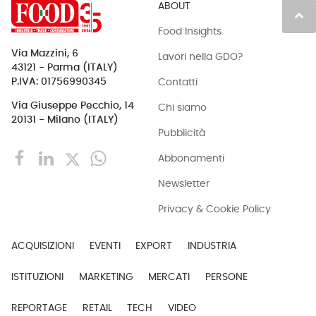
ABOUT
keyboard_arrow_up
Food Insights
Via Mazzini, 6
Lavori nella GDO?
43121 - Parma (ITALY)
Contatti
P.IVA: 01756990345
Via Giuseppe Pecchio, 14
Chi siamo
20131 - Milano (ITALY)
Pubblicità
Abbonamenti
Newsletter
Privacy & Cookie Policy
ACQUISIZIONI
EVENTI
EXPORT
INDUSTRIA
ISTITUZIONI
MARKETING
MERCATI
PERSONE
REPORTAGE
RETAIL
TECH
VIDEO