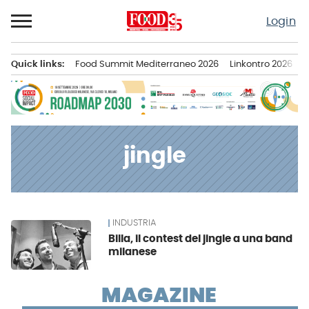
Passa
Login
al
contenuto
Quick links:
Food Summit Mediterraneo 2026
Linkontro 2026
F
Menu principale
jingle
INDUSTRIA
News
Billa, il contest del jingle a una band
milanese
MAGAZINE