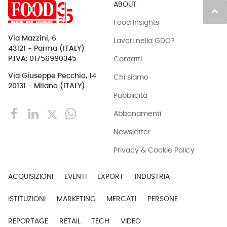
ABOUT
keyboard_arrow_up
Food Insights
Via Mazzini, 6
Lavori nella GDO?
43121 - Parma (ITALY)
Contatti
P.IVA: 01756990345
Via Giuseppe Pecchio, 14
Chi siamo
20131 - Milano (ITALY)
Pubblicità
Abbonamenti
Newsletter
Privacy & Cookie Policy
ACQUISIZIONI
EVENTI
EXPORT
INDUSTRIA
ISTITUZIONI
MARKETING
MERCATI
PERSONE
REPORTAGE
RETAIL
TECH
VIDEO