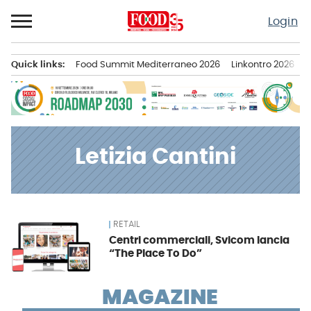
Passa
Login
al
contenuto
Quick links:
Food Summit Mediterraneo 2026
Linkontro 2026
F
Menu principale
Letizia Cantini
RETAIL
News
Centri commerciali, Svicom lancia
“The Place To Do”
MAGAZINE