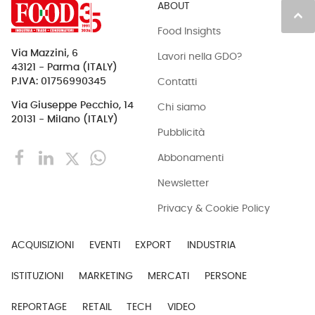
ABOUT
keyboard_arrow_up
Food Insights
Via Mazzini, 6
Lavori nella GDO?
43121 - Parma (ITALY)
Contatti
P.IVA: 01756990345
Via Giuseppe Pecchio, 14
Chi siamo
20131 - Milano (ITALY)
Pubblicità
Abbonamenti
Newsletter
Privacy & Cookie Policy
ACQUISIZIONI
EVENTI
EXPORT
INDUSTRIA
ISTITUZIONI
MARKETING
MERCATI
PERSONE
REPORTAGE
RETAIL
TECH
VIDEO