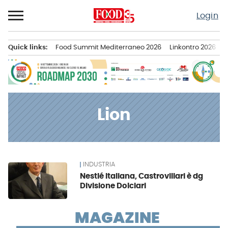
Passa
Login
al
contenuto
Quick links:
Food Summit Mediterraneo 2026
Linkontro 2026
F
Menu principale
Lion
INDUSTRIA
News
Nestlé Italiana, Castrovillari è dg
Divisione Dolciari
MAGAZINE