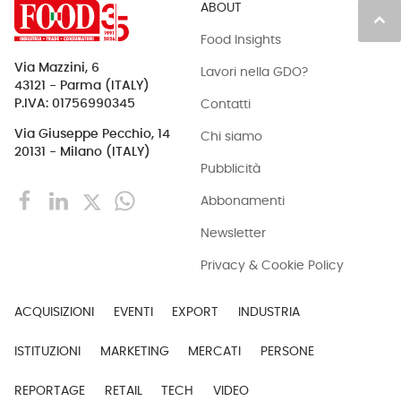
ABOUT
keyboard_arrow_up
Food Insights
Via Mazzini, 6
Lavori nella GDO?
43121 - Parma (ITALY)
Contatti
P.IVA: 01756990345
Via Giuseppe Pecchio, 14
Chi siamo
20131 - Milano (ITALY)
Pubblicità
Abbonamenti
Newsletter
Privacy & Cookie Policy
ACQUISIZIONI
EVENTI
EXPORT
INDUSTRIA
ISTITUZIONI
MARKETING
MERCATI
PERSONE
REPORTAGE
RETAIL
TECH
VIDEO