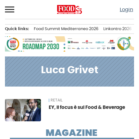
Passa
Login
al
contenuto
Quick links:
Food Summit Mediterraneo 2026
Linkontro 2026
F
Menu principale
Luca Grivet
RETAIL
News
EY, il focus è sul Food & Beverage
MAGAZINE