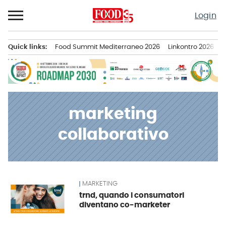
Passa
Login
al
contenuto
Quick links:
Food Summit Mediterraneo 2026
Linkontro 2026
F
Menu principale
marketing
collaborativo
MARKETING
News
trnd, quando i consumatori
diventano co-marketer