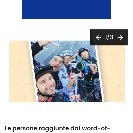
arrow_back
arrow_forward
1/3
Le persone raggiunte dal word-of-