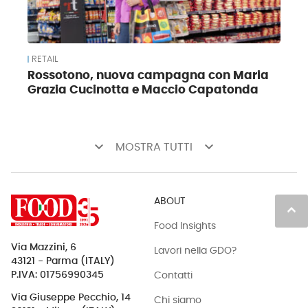
RETAIL
Rossotono, nuova campagna con Maria
Grazia Cucinotta e Maccio Capatonda
keyboard_arrow_down
keyboard_arrow_down
MOSTRA TUTTI
ABOUT
keyboard_arrow_up
Food Insights
Via Mazzini, 6
Lavori nella GDO?
43121 - Parma (ITALY)
Contatti
P.IVA: 01756990345
Via Giuseppe Pecchio, 14
Chi siamo