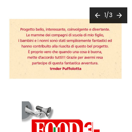
arrow_back
arrow_forward
1/3