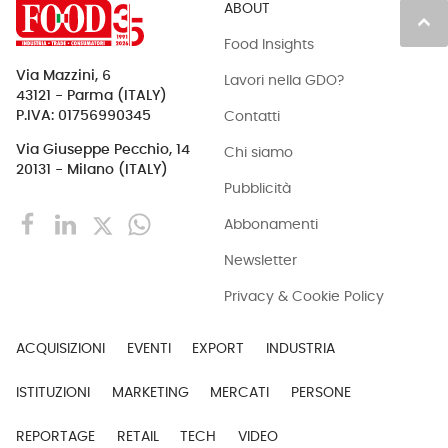
ABOUT
keyboard_arrow_up
Food Insights
Via Mazzini, 6
Lavori nella GDO?
43121 - Parma (ITALY)
Contatti
P.IVA: 01756990345
Via Giuseppe Pecchio, 14
Chi siamo
20131 - Milano (ITALY)
Pubblicità
Abbonamenti
Newsletter
Privacy & Cookie Policy
ACQUISIZIONI
EVENTI
EXPORT
INDUSTRIA
ISTITUZIONI
MARKETING
MERCATI
PERSONE
REPORTAGE
RETAIL
TECH
VIDEO