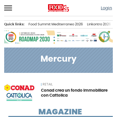
Passa
Login
al
contenuto
Quick links:
Food Summit Mediterraneo 2026
Linkontro 2026
F
Menu principale
Mercury
RETAIL
News
Conad crea un fondo immobiliare
con Cattolica
MAGAZINE