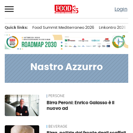
Passa
Login
al
contenuto
Quick links:
Food Summit Mediterraneo 2026
Linkontro 2026
F
Menu principale
Nastro Azzurro
PERSONE
News
Birra Peroni: Enrico Galasso è il
nuovo ad
BEVERAGE