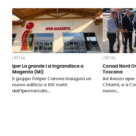
News
RETAIL
RETAIL
Iper La grande i si ingrandisce a
Conad Nord Ov
Magenta (Mi)
Toscana
Il gruppo Finiper Canova inaugura un
Ad Arezzo apre 
nuovo edificio a 100 metri
Chiarini, e a Co
dall’ipermercato…
nuovo…