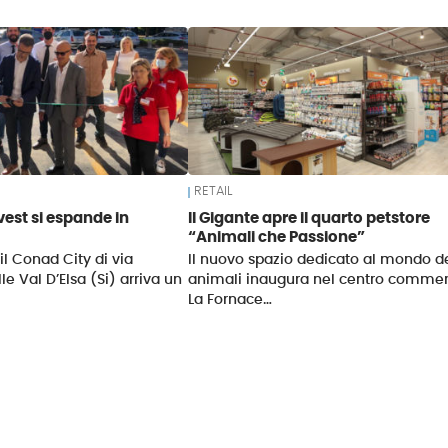
RETAIL
est si espande in
Il Gigante apre il quarto petstore
“Animali che Passione”
il Conad City di via
Il nuovo spazio dedicato al mondo de
lle Val D’Elsa (Si) arriva un
animali inaugura nel centro commer
La Fornace…