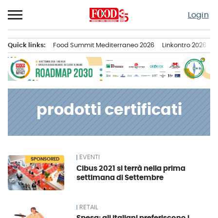
Passa
Login
al
contenuto
Quick links:
Food Summit Mediterraneo 2026
Linkontro 2026
F
Menu principale
prodotti certificati
EVENTI
News
SPONSORED
Cibus 2021 si terrà nella prima
settimana di Settembre
RETAIL