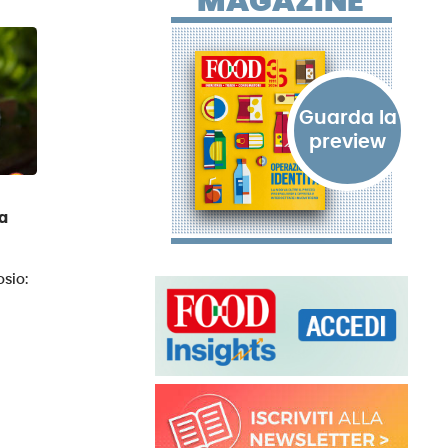
MAGAZINE
a
osio: