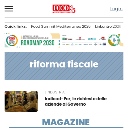
Passa
Login
al
contenuto
Quick links:
Food Summit Mediterraneo 2026
Linkontro 2026
F
Menu principale
riforma fiscale
INDUSTRIA
News
Indicod-Ecr, le richieste delle
aziende al Governo
MAGAZINE