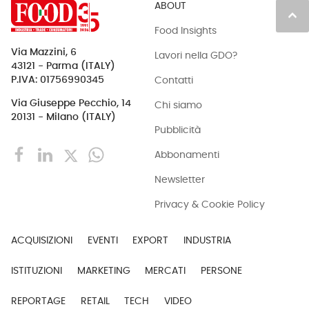
ABOUT
keyboard_arrow_up
Food Insights
Via Mazzini, 6
Lavori nella GDO?
43121 - Parma (ITALY)
Contatti
P.IVA: 01756990345
Via Giuseppe Pecchio, 14
Chi siamo
20131 - Milano (ITALY)
Pubblicità
Abbonamenti
Newsletter
Privacy & Cookie Policy
ACQUISIZIONI
EVENTI
EXPORT
INDUSTRIA
ISTITUZIONI
MARKETING
MERCATI
PERSONE
REPORTAGE
RETAIL
TECH
VIDEO