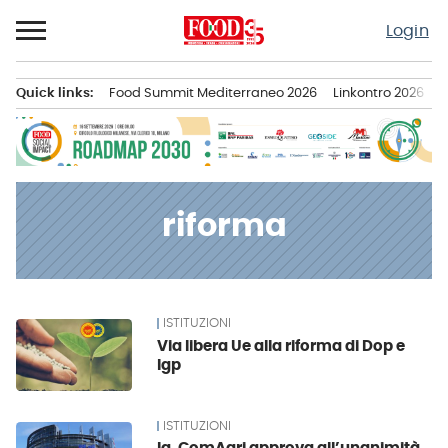
Passa
Login
al
contenuto
Quick links:
Food Summit Mediterraneo 2026
Linkontro 2026
F
Menu principale
riforma
ISTITUZIONI
News
Via libera Ue alla riforma di Dop e
Igp
ISTITUZIONI