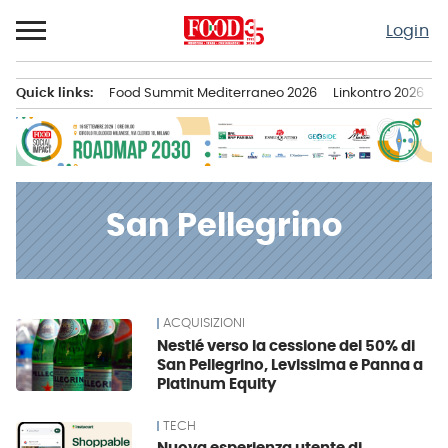
Passa
Login
al
contenuto
Quick links:
Food Summit Mediterraneo 2026
Linkontro 2026
F
Menu principale
San Pellegrino
ACQUISIZIONI
News
Nestlé verso la cessione del 50% di
San Pellegrino, Levissima e Panna a
Platinum Equity
TECH