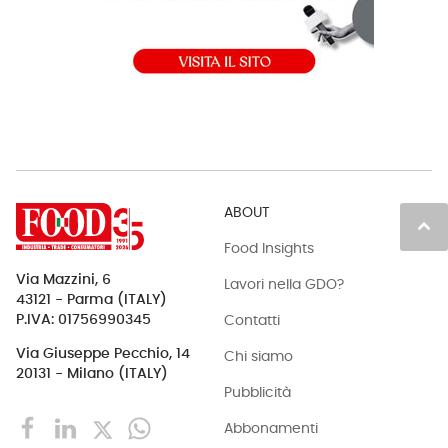
ABOUT
keyboard_arrow_up
Food Insights
Via Mazzini, 6
Lavori nella GDO?
43121 - Parma (ITALY)
Contatti
P.IVA: 01756990345
Via Giuseppe Pecchio, 14
Chi siamo
20131 - Milano (ITALY)
Pubblicità
Abbonamenti