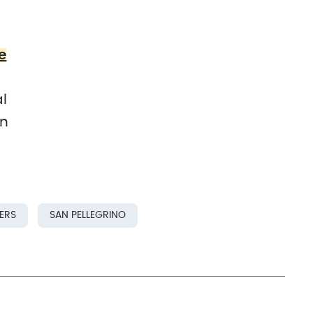
e
al
on
ERS
SAN PELLEGRINO