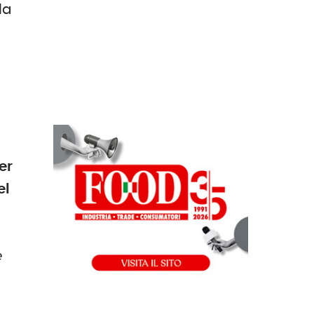
la
er
el
e
e