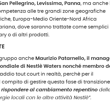
San Pellegrino, Levissima, Panna
, ma anche 
competenza alle tre grandi zone geografiche
meriche, Europa-Medio Oriente-Nord Africa
riana, dove saranno trattate come semplici
y o di altri prodotti.
TE
il gruppo anche
Maurizio Patarnello, il manag
 mondiale di Nestlè Waters nonché membro d
ddio tout court in realtà, perchè per il
ompito di gestire questa fase di transizion
 rispondere al cambiamento repentino
dell
ie locali con le altre attività Nestlè”.