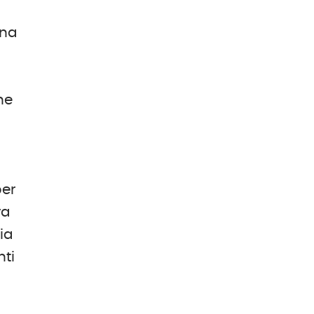
una
he
per
ra
ia
nti