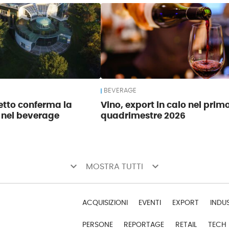
BEVERAGE
tto conferma la
Vino, export in calo nel prim
 nel beverage
quadrimestre 2026
keyboard_arrow_down
keyboard_arrow_down
MOSTRA TUTTI
ACQUISIZIONI
EVENTI
EXPORT
INDU
PERSONE
REPORTAGE
RETAIL
TECH