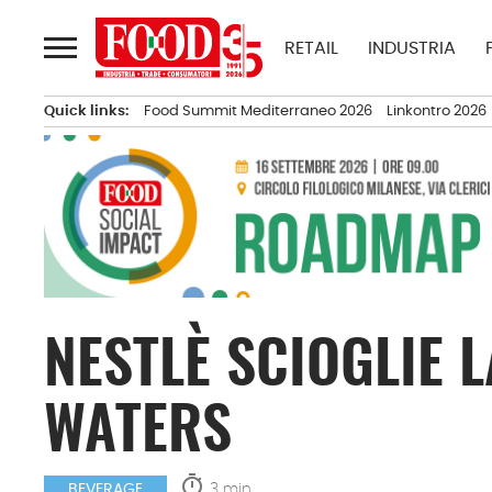
Passa
al
RETAIL
INDUSTRIA
contenuto
Quick links:
Food Summit Mediterraneo 2026
Linkontro 2026
NESTLÈ SCIOGLIE L
WATERS
timer
3 min.
BEVERAGE