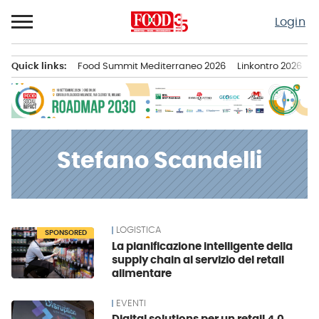
Passa
Login
al
contenuto
Quick links:
Food Summit Mediterraneo 2026
Linkontro 2026
F
Menu principale
Stefano Scandelli
LOGISTICA
News
SPONSORED
La pianificazione intelligente della
supply chain al servizio del retail
alimentare
EVENTI