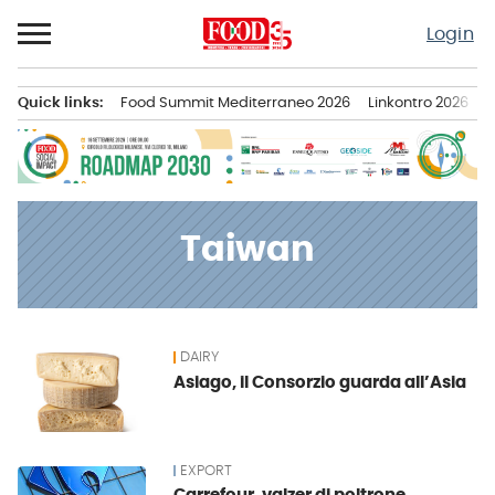
Passa
Login
al
contenuto
Quick links:
Food Summit Mediterraneo 2026
Linkontro 2026
F
Menu principale
Taiwan
DAIRY
News
Asiago, il Consorzio guarda all’Asia
EXPORT