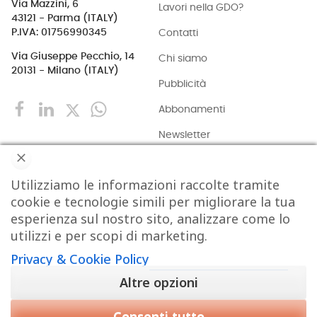
Via Mazzini, 6
Lavori nella GDO?
43121 - Parma (ITALY)
Contatti
P.IVA: 01756990345
Via Giuseppe Pecchio, 14
Chi siamo
20131 - Milano (ITALY)
Pubblicità
Abbonamenti
Newsletter
Privacy & Cookie Policy
Utilizziamo le informazioni raccolte tramite
ACQUISIZIONI
EVENTI
EXPORT
INDUSTRIA
cookie e tecnologie simili per migliorare la tua
esperienza sul nostro sito, analizzare come lo
ISTITUZIONI
MARKETING
MERCATI
PERSONE
utilizzi e per scopi di marketing.
Privacy & Cookie Policy
REPORTAGE
RETAIL
TECH
VIDEO
Altre opzioni
Consenti tutto