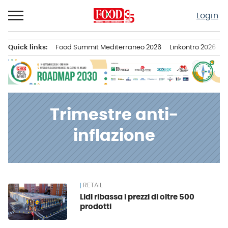
Passa
Login
al
contenuto
Quick links:
Food Summit Mediterraneo 2026
Linkontro 2026
F
Menu principale
Trimestre anti-
inflazione
RETAIL
News
Lidl ribassa i prezzi di oltre 500
prodotti