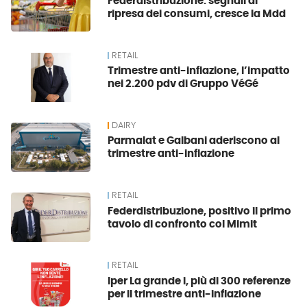
Federdistribuzione: segnali di
ripresa dei consumi, cresce la Mdd
RETAIL
Trimestre anti-inflazione, l’impatto
nei 2.200 pdv di Gruppo VéGé
DAIRY
Parmalat e Galbani aderiscono al
trimestre anti-inflazione
RETAIL
Federdistribuzione, positivo il primo
tavolo di confronto col Mimit
RETAIL
Iper La grande i, più di 300 referenze
per il trimestre anti-inflazione