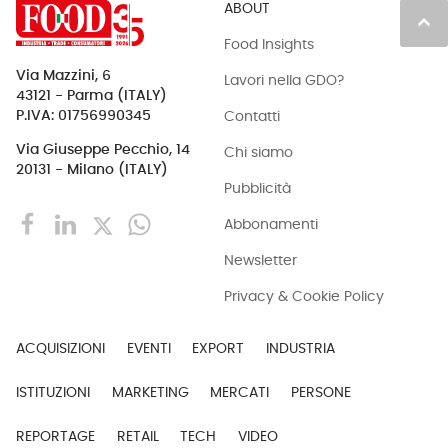
ABOUT
keyboard_arrow_up
Food Insights
Via Mazzini, 6
Lavori nella GDO?
43121 - Parma (ITALY)
Contatti
P.IVA: 01756990345
Via Giuseppe Pecchio, 14
Chi siamo
20131 - Milano (ITALY)
Pubblicità
Abbonamenti
Newsletter
Privacy & Cookie Policy
ACQUISIZIONI
EVENTI
EXPORT
INDUSTRIA
ISTITUZIONI
MARKETING
MERCATI
PERSONE
REPORTAGE
RETAIL
TECH
VIDEO