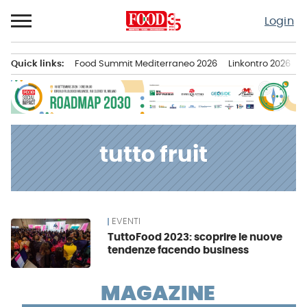
Passa
Login
al
contenuto
Quick links:
Food Summit Mediterraneo 2026
Linkontro 2026
F
Menu principale
tutto fruit
EVENTI
News
TuttoFood 2023: scoprire le nuove
tendenze facendo business
MAGAZINE