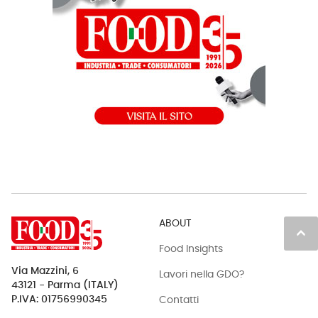
ABOUT
keyboard_arrow_up
Food Insights
Via Mazzini, 6
Lavori nella GDO?
43121 - Parma (ITALY)
Contatti
P.IVA: 01756990345