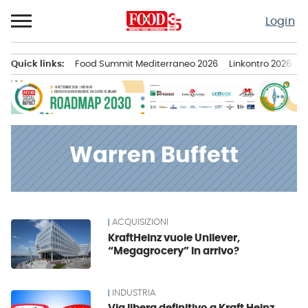
Passa
Login
al
contenuto
Quick links:
Food Summit Mediterraneo 2026
Linkontro 2026
F
Menu principale
Warren Buffett
ACQUISIZIONI
News
KraftHeinz vuole Unilever,
“Megagrocery” in arrivo?
INDUSTRIA