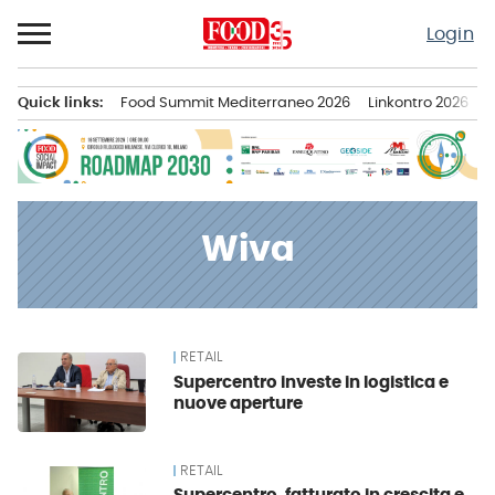
Passa
Login
al
contenuto
Quick links:
Food Summit Mediterraneo 2026
Linkontro 2026
F
Menu principale
Wiva
RETAIL
News
Supercentro investe in logistica e
nuove aperture
RETAIL