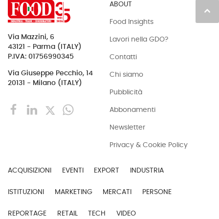
ABOUT
keyboard_arrow_up
Food Insights
Via Mazzini, 6
Lavori nella GDO?
43121 - Parma (ITALY)
Contatti
P.IVA: 01756990345
Via Giuseppe Pecchio, 14
Chi siamo
20131 - Milano (ITALY)
Pubblicità
Abbonamenti
Newsletter
Privacy & Cookie Policy
ACQUISIZIONI
EVENTI
EXPORT
INDUSTRIA
ISTITUZIONI
MARKETING
MERCATI
PERSONE
REPORTAGE
RETAIL
TECH
VIDEO