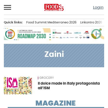
Passa
Login
al
contenuto
Quick links:
Food Summit Mediterraneo 2026
Linkontro 2026
F
Menu principale
Zaini
GROCERY
News
Il dolce made in Italy protagonista
all’ISM
MAGAZINE