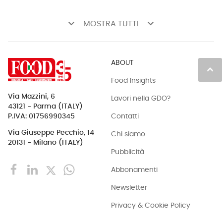
keyboard_arrow_down
keyboard_arrow_down
MOSTRA TUTTI
ABOUT
keyboard_arrow_up
Food Insights
Via Mazzini, 6
Lavori nella GDO?
43121 - Parma (ITALY)
Contatti
P.IVA: 01756990345
Via Giuseppe Pecchio, 14
Chi siamo
20131 - Milano (ITALY)
Pubblicità
Abbonamenti
Newsletter
Privacy & Cookie Policy