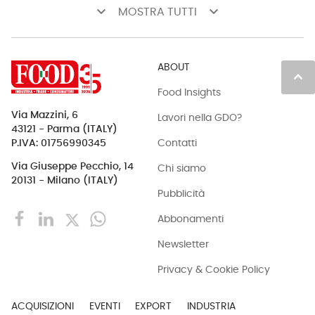
keyboard_arrow_down
keyboard_arrow_down
MOSTRA TUTTI
ABOUT
keyboard_arrow_up
Food Insights
Via Mazzini, 6
Lavori nella GDO?
43121 - Parma (ITALY)
Contatti
P.IVA: 01756990345
Via Giuseppe Pecchio, 14
Chi siamo
20131 - Milano (ITALY)
Pubblicità
Abbonamenti
Newsletter
Privacy & Cookie Policy
ACQUISIZIONI
EVENTI
EXPORT
INDUSTRIA