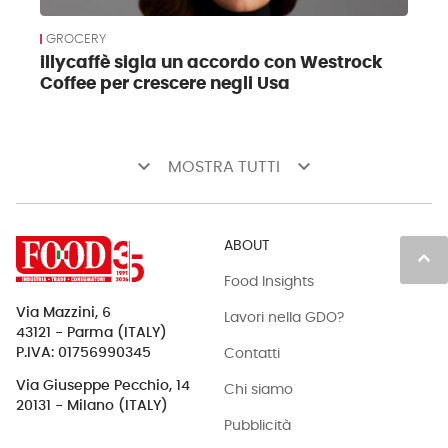
GROCERY
illycaffè sigla un accordo con Westrock
Coffee per crescere negli Usa
keyboard_arrow_down
keyboard_arrow_down
MOSTRA TUTTI
ABOUT
keyboard_arrow_up
Food Insights
Via Mazzini, 6
Lavori nella GDO?
43121 - Parma (ITALY)
Contatti
P.IVA: 01756990345
Via Giuseppe Pecchio, 14
Chi siamo
20131 - Milano (ITALY)
Pubblicità