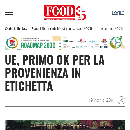
Passa
al
Login
contenuto
Quick links:
Food Summit Mediterraneo 2026
Linkontro 2026
F
Menu principale
UE, PRIMO OK PER LA
PROVENIENZA IN
ETICHETTA
19 Aprile 2011
share