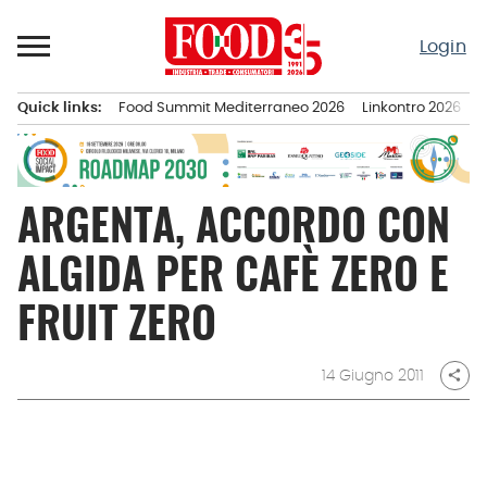
Passa
al
Login
contenuto
Quick links:
Food Summit Mediterraneo 2026
Linkontro 2026
F
Menu principale
ARGENTA, ACCORDO CON
ALGIDA PER CAFÈ ZERO E
FRUIT ZERO
14 Giugno 2011
share