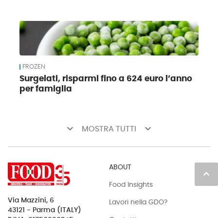
FROZEN
Surgelati, risparmi fino a 624 euro l’anno
per famiglia
keyboard_arrow_down
keyboard_arrow_down
MOSTRA TUTTI
ABOUT
keyboard_arrow_up
Food Insights
Via Mazzini, 6
Lavori nella GDO?
43121 - Parma (ITALY)