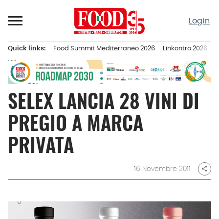
Passa
al
Login
contenuto
Quick links:
Food Summit Mediterraneo 2026
Linkontro 2026
F
Menu principale
SELEX LANCIA 28 VINI DI
PREGIO A MARCA
PRIVATA
16 Novembre 2011
share