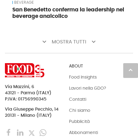
BEVERAGE
San Benedetto conferma la leadership nel
beverage analcolico
keyboard_arrow_down
keyboard_arrow_down
MOSTRA TUTTI
ABOUT
keyboard_arrow_up
Food Insights
Via Mazzini, 6
Lavori nella GDO?
43121 - Parma (ITALY)
Contatti
P.IVA: 01756990345
Via Giuseppe Pecchio, 14
Chi siamo
20131 - Milano (ITALY)
Pubblicità
Abbonamenti