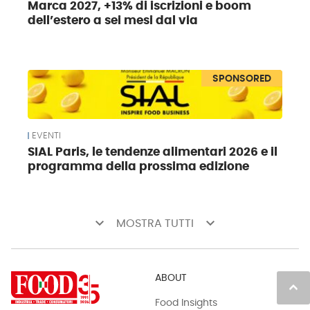
Marca 2027, +13% di iscrizioni e boom
dell’estero a sei mesi dal via
SPONSORED
EVENTI
SIAL Paris, le tendenze alimentari 2026 e il
programma della prossima edizione
keyboard_arrow_down
keyboard_arrow_down
MOSTRA TUTTI
ABOUT
keyboard_arrow_up
Food Insights