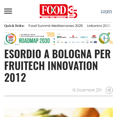
Passa
al
Login
contenuto
Quick links:
Food Summit Mediterraneo 2026
Linkontro 2026
F
Menu principale
ESORDIO A BOLOGNA PER
FRUITECH INNOVATION
2012
16 Dicembre 2011
share