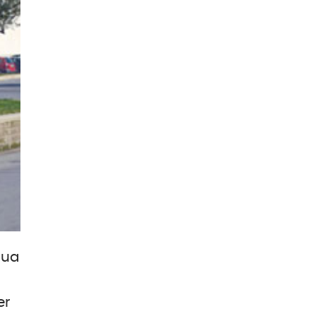
qua
er