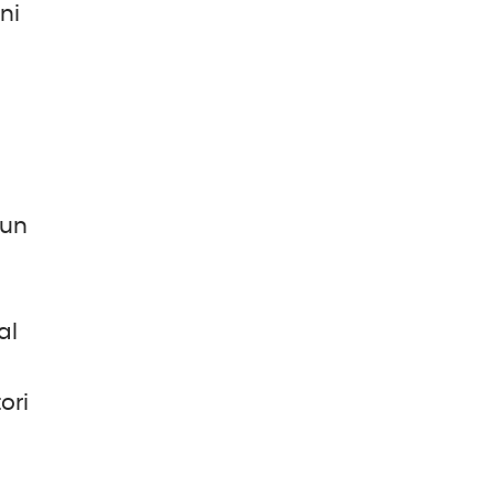
uni
 un
al
ori