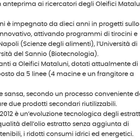
 in anteprima ai ricercatori degli Oleifici Matal
luni è impegnato da dieci anni in progetti sullo
innovativo, attivando programmi di tirocini e
Napoli (Scienze degli alimenti), l’Università di
rsità del Sannio (Biotecnologia).
pianti a Oleifici Mataluni, dotati attualmente di
osto da 5 linee (4 macine e un frangitore a
o e sansa, secondo un processo conveniente d
re due prodotti secondari riutilizzabili.
f 2012 è un’evoluzione tecnologica degli estratt
qualità dell’olio estratto senza aggiunta di
enibili, i ridotti consumi idrici ed energetici.