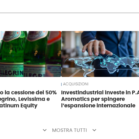
ACQUISIZIONI
so la cessione del 50%
Investindustrial investe in P.
egrino, Levissima e
Aromatics per spingere
atinum Equity
l’espansione internazionale
keyboard_arrow_down
keyboard_arrow_down
MOSTRA TUTTI