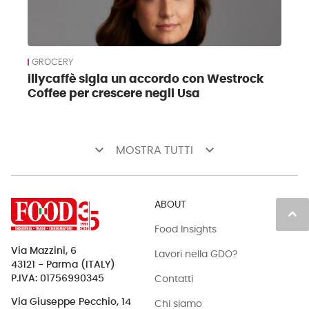
GROCERY
illycaffè sigla un accordo con Westrock
Coffee per crescere negli Usa
keyboard_arrow_down
keyboard_arrow_down
MOSTRA TUTTI
ABOUT
keyboard_arrow_up
Food Insights
Via Mazzini, 6
Lavori nella GDO?
43121 - Parma (ITALY)
Contatti
P.IVA: 01756990345
Via Giuseppe Pecchio, 14
Chi siamo