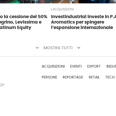
ACQUISIZIONI
so la cessione del 50%
Investindustrial investe in P.
egrino, Levissima e
Aromatics per spingere
atinum Equity
l’espansione internazionale
keyboard_arrow_down
keyboard_arrow_down
MOSTRA TUTTI
ACQUISIZIONI
EVENTI
EXPORT
INDU
PERSONE
REPORTAGE
RETAIL
TECH
DO?