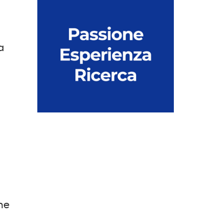
i
a
one