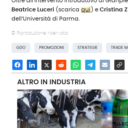
Oltre all’intervento introduttivo di Gianp
Beatrice Luceri
(scarica
qui
) e
Cristina Z
dell’Università di Parma.
© Riproduzione riservata
GDO
PROMOZIONI
STRATEGIE
TRADE M
ALTRO IN INDUSTRIA