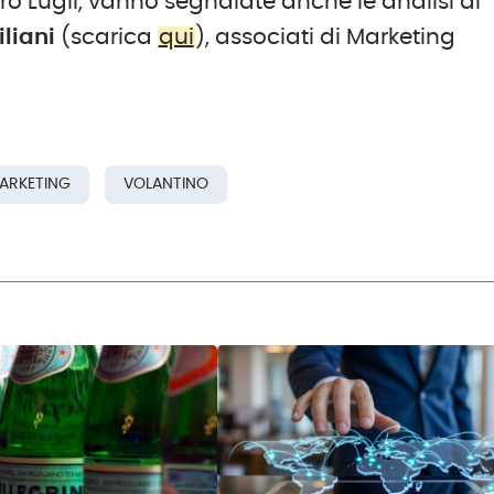
iero Lugli, vanno segnalate anche le analisi di
iliani
(scarica
qui
), associati di Marketing
ARKETING
VOLANTINO