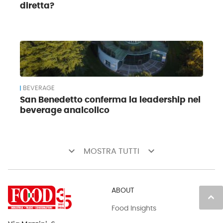
diretta?
BEVERAGE
San Benedetto conferma la leadership nel
beverage analcolico
keyboard_arrow_down
keyboard_arrow_down
MOSTRA TUTTI
ABOUT
keyboard_arrow_up
Food Insights