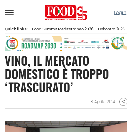
Passa
al
Login
contenuto
Quick links:
Food Summit Mediterraneo 2026
Linkontro 2026
F
Menu principale
VINO, IL MERCATO
DOMESTICO È TROPPO
‘TRASCURATO’
8 Aprile 2014
share