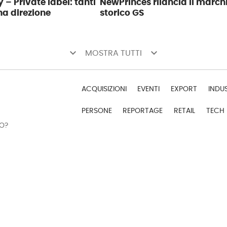
 – Private label: tanti
NewPrinces rilancia il march
na direzione
storico GS
keyboard_arrow_down
keyboard_arrow_down
MOSTRA TUTTI
ACQUISIZIONI
EVENTI
EXPORT
INDU
PERSONE
REPORTAGE
RETAIL
TECH
DO?