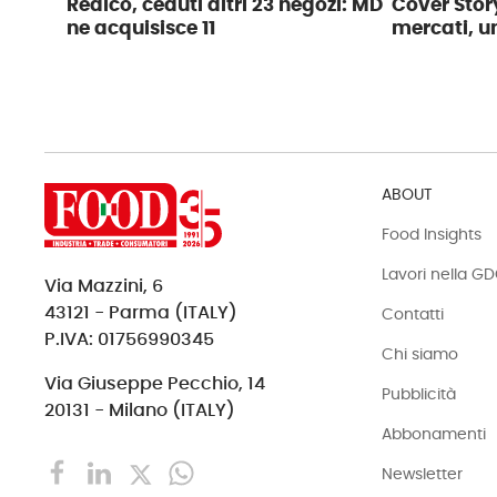
Realco, ceduti altri 23 negozi: MD
Cover Story
ne acquisisce 11
mercati, u
ABOUT
Food Insights
Lavori nella G
Via Mazzini, 6
43121 - Parma (ITALY)
Contatti
P.IVA: 01756990345
Chi siamo
Via Giuseppe Pecchio, 14
Pubblicità
20131 - Milano (ITALY)
Abbonamenti
Newsletter