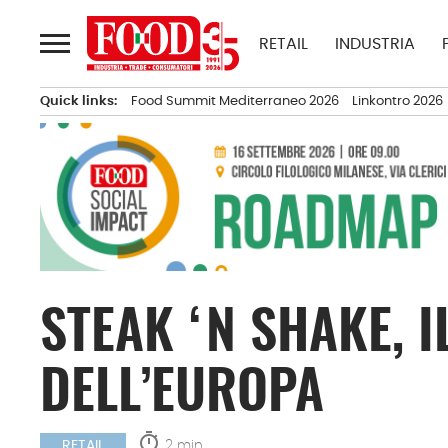
Passa
al
RETAIL
INDUSTRIA
contenuto
Quick links:
Food Summit Mediterraneo 2026
Linkontro 2026
STEAK ‘N SHAKE, 
DELL’EUROPA
timer
2 min.
RETAIL