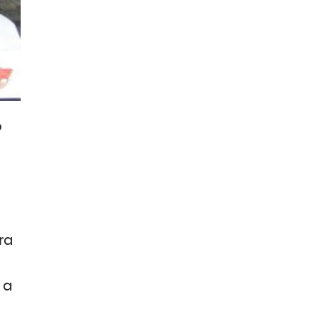
o
ra
 a