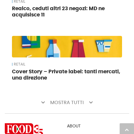
RETAIL
Realco, ceduti altri 23 negozi: MD ne
acquisisce 11
RETAIL
Cover Story – Private label: tanti mercati,
una direzione
keyboard_arrow_down
keyboard_arrow_down
MOSTRA TUTTI
ABOUT
keyboard_arrow_up