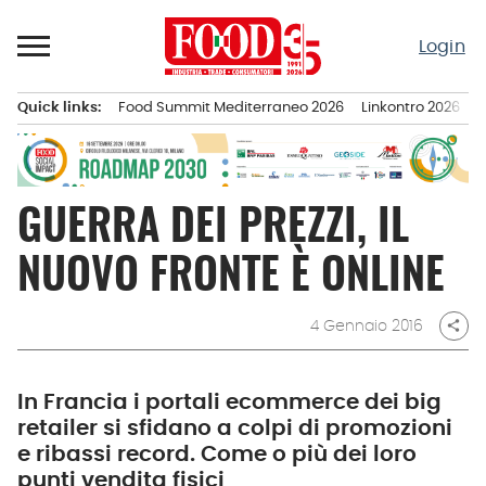
Passa
al
Login
contenuto
Quick links:
Food Summit Mediterraneo 2026
Linkontro 2026
F
Menu principale
GUERRA DEI PREZZI, IL
NUOVO FRONTE È ONLINE
4 Gennaio 2016
share
In Francia i portali ecommerce dei big
retailer si sfidano a colpi di promozioni
e ribassi record. Come o più dei loro
punti vendita fisici