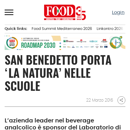
Passa
al
Login
contenuto
Quick links:
Food Summit Mediterraneo 2026
Linkontro 2026
F
Menu principale
SAN BENEDETTO PORTA
‘LA NATURA’ NELLE
SCUOLE
22 Marzo 2016
share
L’azienda leader nel beverage
analcolico è sponsor del Laboratorio di