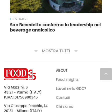
BEVERAGE
San Benedetto conferma la leadership nel
beverage analcolico
keyboard_arrow_down
keyboard_arrow_down
MOSTRA TUTTI
ABOUT
keyboard_arrow_up
Food Insights
Via Mazzini, 6
Lavori nella GDO?
43121 - Parma (ITALY)
Contatti
P.IVA: 01756990345
Via Giuseppe Pecchio, 14
Chi siamo
20131 - Milano (ITALY)