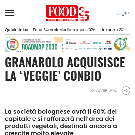
Passa
al
Login
contenuto
Quick links:
Food Summit Mediterraneo 2026
Linkontro 2026
F
Menu principale
GRANAROLO ACQUISISCE
LA ‘VEGGIE’ CONBIO
28 Aprile 2016
share
La società bolognese avrà il 60% del
capitale e si rafforzerà nell’area dei
prodotti vegetali, destinati ancora a
crescite molto elevate