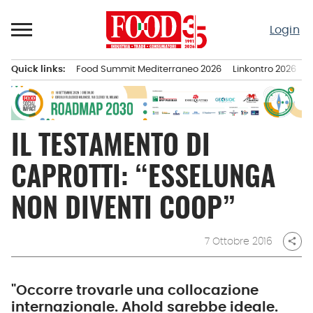
Passa
al
Login
contenuto
Quick links:
Food Summit Mediterraneo 2026
Linkontro 2026
F
Menu principale
IL TESTAMENTO DI
CAPROTTI: “ESSELUNGA
NON DIVENTI COOP”
7 Ottobre 2016
share
"Occorre trovarle una collocazione
internazionale. Ahold sarebbe ideale.