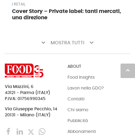
RETAIL
Cover Story – Private label: tanti mercati,
una direzione
keyboard_arrow_down
keyboard_arrow_down
MOSTRA TUTTI
ABOUT
keyboard_arrow_up
Food Insights
Via Mazzini, 6
Lavori nella GDO?
43121 - Parma (ITALY)
Contatti
P.IVA: 01756990345
Via Giuseppe Pecchio, 14
Chi siamo
20131 - Milano (ITALY)
Pubblicità
Abbonamenti