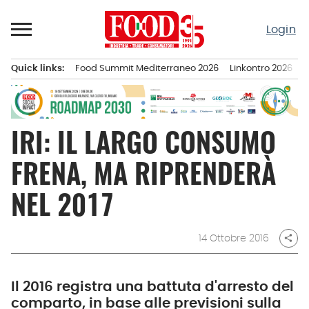
Passa
al
Login
contenuto
Quick links:
Food Summit Mediterraneo 2026
Linkontro 2026
F
Menu principale
IRI: IL LARGO CONSUMO
FRENA, MA RIPRENDERÀ
NEL 2017
14 Ottobre 2016
share
Il 2016 registra una battuta d'arresto del
comparto, in base alle previsioni sulla