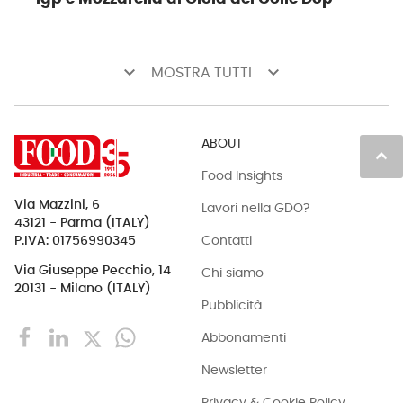
keyboard_arrow_down
keyboard_arrow_down
MOSTRA TUTTI
ABOUT
keyboard_arrow_up
Food Insights
Via Mazzini, 6
Lavori nella GDO?
43121 - Parma (ITALY)
Contatti
P.IVA: 01756990345
Via Giuseppe Pecchio, 14
Chi siamo
20131 - Milano (ITALY)
Pubblicità
Abbonamenti
Newsletter
Privacy & Cookie Policy