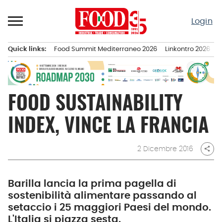
Passa
al
Login
contenuto
Quick links:
Food Summit Mediterraneo 2026
Linkontro 2026
F
Menu principale
FOOD SUSTAINABILITY
INDEX, VINCE LA FRANCIA
2 Dicembre 2016
share
Barilla lancia la prima pagella di
sostenibilità alimentare passando al
setaccio i 25 maggiori Paesi del mondo.
L'Italia si piazza sesta.