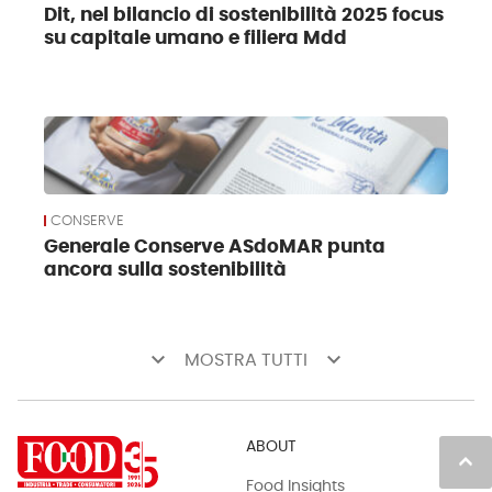
Dit, nel bilancio di sostenibilità 2025 focus
su capitale umano e filiera Mdd
CONSERVE
Generale Conserve ASdoMAR punta
ancora sulla sostenibilità
keyboard_arrow_down
keyboard_arrow_down
MOSTRA TUTTI
ABOUT
keyboard_arrow_up
Food Insights