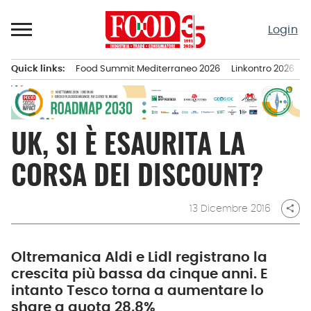
Passa
al
Login
contenuto
Quick links:
Food Summit Mediterraneo 2026
Linkontro 2026
F
Menu principale
UK, SI È ESAURITA LA
CORSA DEI DISCOUNT?
13 Dicembre 2016
share
Oltremanica Aldi e Lidl registrano la
crescita più bassa da cinque anni. E
intanto Tesco torna a aumentare lo
share a quota 28,8%