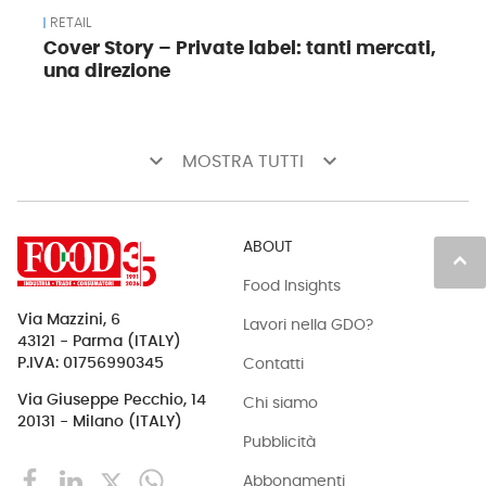
RETAIL
Cover Story – Private label: tanti mercati,
una direzione
keyboard_arrow_down
keyboard_arrow_down
MOSTRA TUTTI
ABOUT
keyboard_arrow_up
Food Insights
Via Mazzini, 6
Lavori nella GDO?
43121 - Parma (ITALY)
Contatti
P.IVA: 01756990345
Via Giuseppe Pecchio, 14
Chi siamo
20131 - Milano (ITALY)
Pubblicità
Abbonamenti