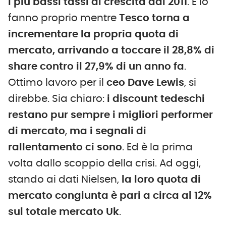
i più bassi tassi di crescita
dal 2011
. E lo
fanno proprio mentre
Tesco torna a
incrementare la propria quota di
mercato, arrivando a toccare il 28,8% di
share contro il 27,9% di un anno fa
.
Ottimo lavoro per il
ceo Dave Lewis
, si
direbbe. Sia chiaro:
i discount tedeschi
restano pur sempre i migliori performer
di mercato
,
ma i segnali di
rallentamento ci sono
. Ed è la prima
volta dallo scoppio della crisi. Ad oggi,
stando ai dati Nielsen,
la loro quota di
mercato congiunta è pari a circa al 12%
sul totale mercato Uk
.