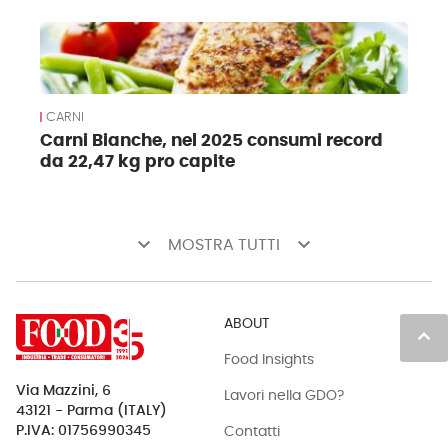
CARNI
Carni Bianche, nel 2025 consumi record
da 22,47 kg pro capite
keyboard_arrow_down
keyboard_arrow_down
MOSTRA TUTTI
ABOUT
keyboard_arrow_up
Food Insights
Via Mazzini, 6
Lavori nella GDO?
43121 - Parma (ITALY)
Contatti
P.IVA: 01756990345