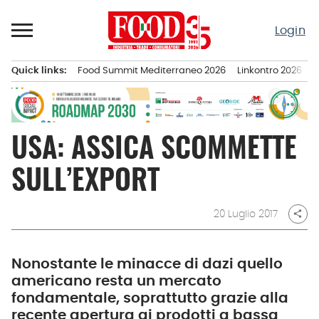
Passa
al
Login
contenuto
Quick links:
Food Summit Mediterraneo 2026
Linkontro 2026
F
Menu principale
USA: ASSICA SCOMMETTE
SULL’EXPORT
20 Luglio 2017
share
Nonostante le minacce di dazi quello
americano resta un mercato
fondamentale, soprattutto grazie alla
recente apertura ai prodotti a bassa