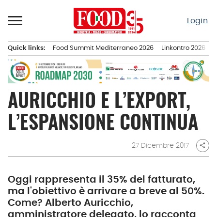
Passa
al
Login
contenuto
Quick links:
Food Summit Mediterraneo 2026
Linkontro 2026
F
Menu principale
AURICCHIO E L’EXPORT,
L’ESPANSIONE CONTINUA
27 Dicembre 2017
share
Oggi rappresenta il 35% del fatturato,
ma l'obiettivo è arrivare a breve al 50%.
Come? Alberto Auricchio,
amministratore delegato, lo racconta