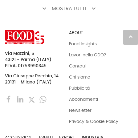
keyboard_arrow_down
keyboard_arrow_down
MOSTRA TUTTI
ABOUT
keyboard_arrow_up
Food Insights
Via Mazzini, 6
Lavori nella GDO?
43121 - Parma (ITALY)
Contatti
P.IVA: 01756990345
Via Giuseppe Pecchio, 14
Chi siamo
20131 - Milano (ITALY)
Pubblicità
Abbonamenti
Newsletter
Privacy & Cookie Policy
ACQUISIZIONI
EVENTI
EXPORT
INDUSTRIA