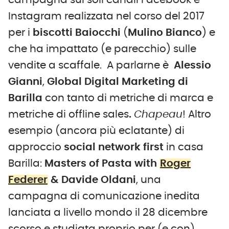
Instagram realizzata nel corso del 2017
per i
biscotti Baiocchi
(
Mulino Bianco
) e
che ha impattato (e parecchio) sulle
vendite a scaffale. A parlarne è
Alessio
Gianni
,
Global Digital Marketing di
Barilla
con tanto di metriche di marca e
metriche di offline sales
.
Chapeau
! Altro
esempio (ancora più eclatante) di
approccio
social network first
in casa
Barilla:
Masters of Pasta with
Roger
Federer
& Davide Oldani
, una
campagna di comunicazione inedita
lanciata a livello mondo il 28 dicembre
scorso e studiata proprio per (e con)