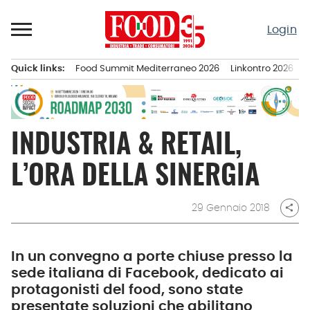
Passa
al
Login
contenuto
Quick links:
Food Summit Mediterraneo 2026
Linkontro 2026
F
Menu principale
INDUSTRIA & RETAIL,
L’ORA DELLA SINERGIA
29 Gennaio 2018
share
In un convegno a porte chiuse presso la
sede italiana di Facebook, dedicato ai
protagonisti del food, sono state
presentate soluzioni che abilitano