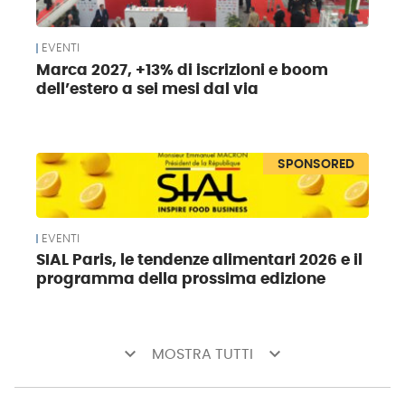
EVENTI
Marca 2027, +13% di iscrizioni e boom
dell’estero a sei mesi dal via
SPONSORED
EVENTI
SIAL Paris, le tendenze alimentari 2026 e il
programma della prossima edizione
keyboard_arrow_down
keyboard_arrow_down
MOSTRA TUTTI