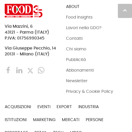
ABOUT
keyboard_arrow_up
Food Insights
Via Mazzini, 6
Lavori nella GDO?
43121 - Parma (ITALY)
Contatti
P.IVA: 01756990345
Via Giuseppe Pecchio, 14
Chi siamo
20131 - Milano (ITALY)
Pubblicità
Abbonamenti
Newsletter
Privacy & Cookie Policy
ACQUISIZIONI
EVENTI
EXPORT
INDUSTRIA
ISTITUZIONI
MARKETING
MERCATI
PERSONE