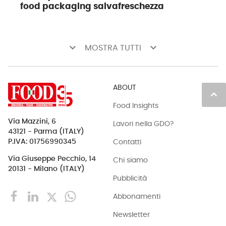
food packaging salvafreschezza
keyboard_arrow_down
keyboard_arrow_down
MOSTRA TUTTI
ABOUT
keyboard_arrow_up
Food Insights
Via Mazzini, 6
Lavori nella GDO?
43121 - Parma (ITALY)
Contatti
P.IVA: 01756990345
Via Giuseppe Pecchio, 14
Chi siamo
20131 - Milano (ITALY)
Pubblicità
Abbonamenti
Newsletter