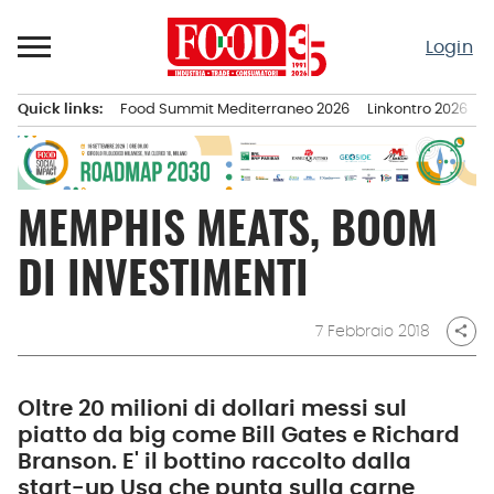
Passa
al
Login
contenuto
Quick links:
Food Summit Mediterraneo 2026
Linkontro 2026
F
Menu principale
MEMPHIS MEATS, BOOM
DI INVESTIMENTI
7 Febbraio 2018
share
Oltre 20 milioni di dollari messi sul
piatto da big come Bill Gates e Richard
Branson. E' il bottino raccolto dalla
start-up Usa che punta sulla carne